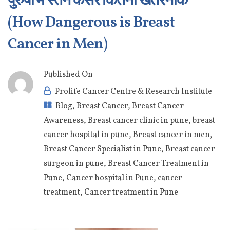
पुरुषों में स्तन कैंसर कितना खतरनाक
(How Dangerous is Breast
Cancer in Men)
Published On
Prolife Cancer Centre & Research Institute
Blog
,
Breast Cancer
,
Breast Cancer
Awareness
,
Breast cancer clinic in pune
,
breast
cancer hospital in pune
,
Breast cancer in men
,
Breast Cancer Specialist in Pune
,
Breast cancer
surgeon in pune
,
Breast Cancer Treatment in
Pune
,
Cancer hospital in Pune
,
cancer
treatment
,
Cancer treatment in Pune