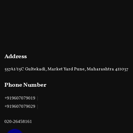
Address
557A1/15C Gultekadi, Market Yard Pune, Maharashtra 411037
Phone Number
|
+919607079019
|
+919607079029
020-26458161