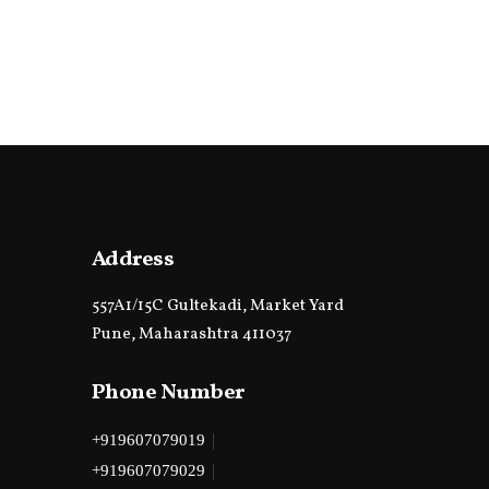
Address
557A1/15C Gultekadi, Market Yard
Pune, Maharashtra 411037
Phone Number
|
+919607079019
|
+919607079029