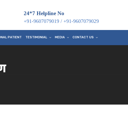
24*7 Helpline No
+91-9607079019
/
+91-9607079029
ONAL PATIENT
TESTIMONIAL
MEDIA
CONTACT US
षण