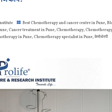
nstitute
Best Chemotherapy and cancer centre in Pune
,
Bl
Pune
,
Cancer treatment in Pune
,
Chemotherapy
,
Chemotherapy 
otherapy in Pune
,
Chemotherapy specialist in Pune
,
केमोथेरपी