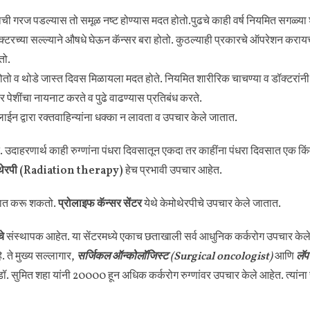
ची गरज पडल्यास तो समूळ नष्ट होण्यास मदत होतो.पुढचे काही वर्ष नियमित सगळ्या 
्टरच्या सल्ल्याने औषधे घेऊन कॅन्सर बरा होतो. कुठल्याही प्रकारचे ऑपरेशन कराय
तो.
होतो व थोडे जास्त दिवस मिळायला मदत होते. नियमित शारीरिक चाचण्या व डॉक्टरां
र पेशींचा नायनाट करते व पुढे वाढण्यास प्रतिबंध करते.
े. सलाईन द्वारा रक्तवाहिन्यांना धक्का न लावता व उपचार केले जातात.
त. उदाहरणार्थ काही रुग्णांना पंधरा दिवसातून एकदा तर काहींना पंधरा दिवसात एक किंव
थेरपी (Radiation therapy)
हेच प्रभावी उपचार आहेत.
मात करू शकतो.
प्रोलाइफ कॅन्सर सेंटर
येथे केमोथेरपीचे उपचार केले जातात.
चे
संस्थापक आहेत. या सेंटरमध्ये एकाच छताखाली सर्व आधुनिक कर्करोग उपचार केले ज
. ते मुख्य सल्लागार,
सर्जिकल ऑन्कोलॉजिस्ट (Surgical oncologist)
आणि
लॅ
 डॉ. सुमित शहा यांनी 20000 हून अधिक कर्करोग रुग्णांवर उपचार केले आहेत. त्यांना सर