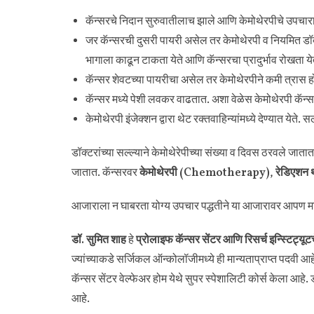
कॅन्सरचे निदान सुरुवातीलाच झाले आणि केमोथेरपीचे उपचारा
जर कॅन्सरची दुसरी पायरी असेल तर केमोथेरपी व नियमित डॉक
भागाला काढून टाकता येते आणि कॅन्सरचा प्रादुर्भाव रोखता ये
कॅन्सर शेवटच्या पायरीचा असेल तर केमोथेरपीने कमी त्रास 
कॅन्सर मध्ये पेशी लवकर वाढतात. अशा वेळेस केमोथेरपी कॅन्स
केमोथेरपी इंजेक्शन द्वारा थेट रक्तवाहिन्यांमध्ये देण्यात येत
डॉक्टरांच्या सल्ल्याने केमोथेरेपीच्या संख्या व दिवस ठरवले जाता
जातात. कॅन्सरवर
केमोथेरपी (Chemotherapy)
,
रेडिएशन 
आजाराला न घाबरता योग्य उपचार पद्धतीने या आजारावर आपण 
डॉ. सुमित शाह
हे
प्रोलाइफ कॅन्सर सेंटर आणि रिसर्च इन्स्टिट्यूट
ज्यांच्याकडे सर्जिकल ऑन्कोलॉजीमध्ये ही मान्यताप्राप्त पदवी आहे
कॅन्सर सेंटर वेल्फेअर होम येथे सुपर स्पेशालिटी कोर्स केला आहे.
आहे.