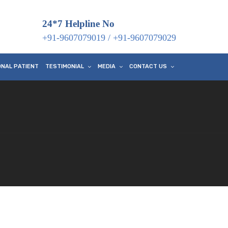
24*7 Helpline No
+91-9607079019
/
+91-9607079029
ONAL PATIENT
TESTIMONIAL
MEDIA
CONTACT US