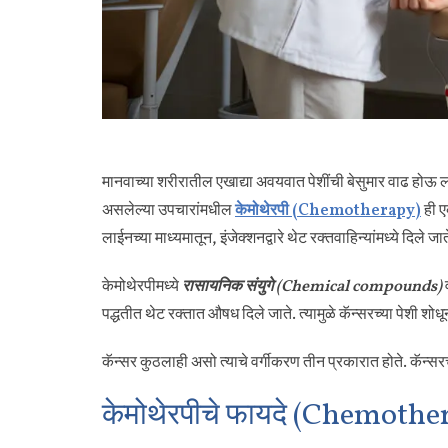
मानवाच्या शरीरातील एखाद्या अवयवात पेशींची बेसुमार वाढ होऊ ल
असलेल्या उपचारांमधील
केमोथेरपी (Chemotherapy)
ही ए
लाईनच्या माध्यमातून, इंजेक्शनद्वारे थेट रक्तवाहिन्यांमध्ये दिले
केमोथेरपीमध्ये
रासायनिक संयुगे (Chemical compounds)
व
पद्धतीत थेट रक्तात औषध दिले जाते. त्यामुळे कॅन्सरच्या पेशी शोध
कॅन्सर कुठलाही असो त्याचे वर्गीकरण तीन प्रकारात होते. कॅन्स
केमोथेरपीचे फायदे (Chemothe