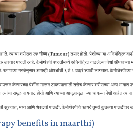
ागते. त्यांचा शरीरात एक
गोळा (Tumour)
तयार होतो. पेशींच्या या अनियंत्रित वा
क उपचार पध्दती आहे. केमोथेरपी पध्दतीमध्ये अनियंत्रित वाढलेल्या पेशी औषधाच्या
 जाते. रुग्णाच्या गरजेनुसार आयव्ही औषधांची ६ ते ८ चक्रे घ्यावी लागतात. केमोथेरपीच
ापरून कॅन्सरच्या पेशींना मारून टाकण्यासाठी तसेच कॅन्सर शरीराच्या अन्य भागात प
ून त्यांचा समूळ नायनाट होतो आणि त्याच्या आजूबाजूला ज्या चांगल्या पेशी आहेत त्यां
रची सुरुवात, मध्य आणि शेवटची पातळी. केमोथेरपीचे फायदे तुम्ही कुठल्या पातळीवर
rapy benefits in maarthi)